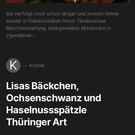
Sie verfolgt mich schon länger und kommt immer
wieder in Fieberschüben hoch: Tendenziöse
Berichterstattung. Halbgewalkte Missionare in
irgendeiner…
K
KÜCHE
Lisas Bäckchen,
Ochsenschwanz und
Haselnussspätzle
Thüringer Art