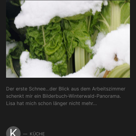
Der erste Schnee…der Blick aus dem Arbeitszimmer
schenkt mir ein Bilderbuch-Winterwald-Panorama.
Lisa hat mich schon länger nicht mehr…
K
KÜCHE