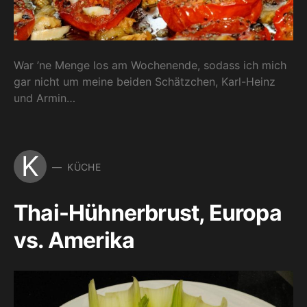
War ’ne Menge los am Wochenende, sodass ich mich
gar nicht um meine beiden Schätzchen, Karl-Heinz
und Armin…
K
KÜCHE
Thai-Hühnerbrust, Europa
vs. Amerika