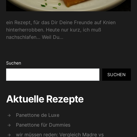
ein Rezept, für das Dir Deine Freunde auf Knien
hinterherrobben. Heute nur kurz, ich muß
nachschlafen… Weil Du…
Suchen
SUCHEN
Aktuelle Rezepte
Panettone de Luxe
Panettone für Dummies
wir müssen reden: Vergleich Madre vs