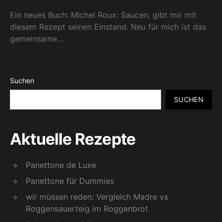
Ein neues Buch: Michel Roux: Saucen, gibt mir mit
diesem Rezept seinen Einstand. Neu für mich ist das
gemeinsame…
Suchen
SUCHEN
Aktuelle Rezepte
Panettone de Luxe
Panettone für Dummies
wir müssen reden: Vergleich Madre vs
Roggensauerteig im Roggenbrot