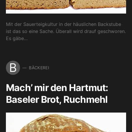
Mit der Sauerteigkultur in der häuslichen Backstube
ist das so eine Sache. Überall wird drauf geschworen.
Es gäbe…
B
BÄCKEREI
Mach’ mir den Hartmut:
Baseler Brot, Ruchmehl