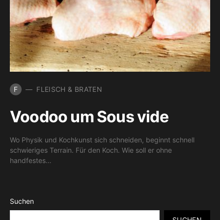
F
FLEISCH & BRATEN
Voodoo um Sous vide
Wo Physik und Kochkunst sich schneiden, beginnt schnell
schwieriges Terrain. Für den Koch. Wie soll er ohne
handfestes…
Suchen
SUCHEN