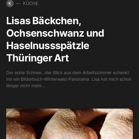
K
KÜCHE
Lisas Bäckchen,
Ochsenschwanz und
Haselnussspätzle
Thüringer Art
Der erste Schnee…der Blick aus dem Arbeitszimmer schenkt
mir ein Bilderbuch-Winterwald-Panorama. Lisa hat mich schon
länger nicht mehr…