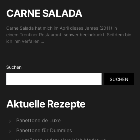
CARNE SALADA
Carne Salada hat mich im April dieses Jahres (2011) in
einem Trentiner Restaurant schwer beeindruckt. Seitdem bin
ich ihm verfallen.…
Suchen
SUCHEN
Aktuelle Rezepte
Panettone de Luxe
Panettone für Dummies