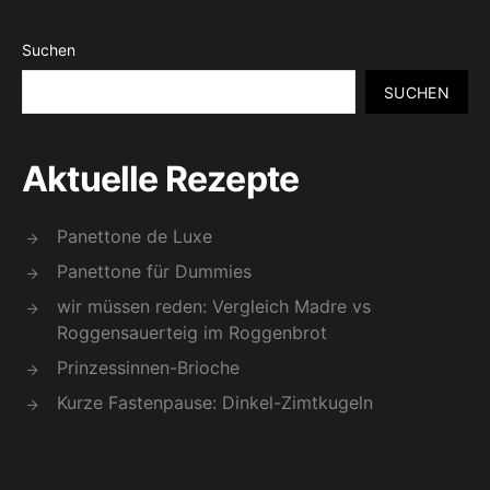
Suchen
SUCHEN
Aktuelle Rezepte
Panettone de Luxe
Panettone für Dummies
wir müssen reden: Vergleich Madre vs
Roggensauerteig im Roggenbrot
Prinzessinnen-Brioche
Kurze Fastenpause: Dinkel-Zimtkugeln