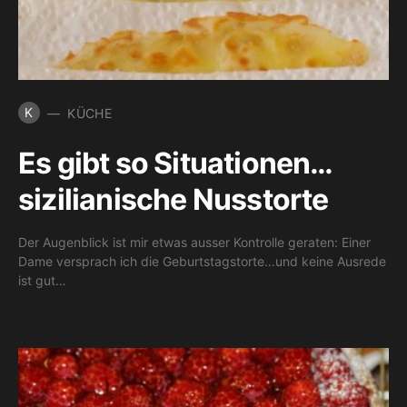
K
KÜCHE
Es gibt so Situationen…
sizilianische Nusstorte
Der Augenblick ist mir etwas ausser Kontrolle geraten: Einer
Dame versprach ich die Geburtstagstorte…und keine Ausrede
ist gut…