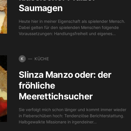
Saumagen
Heute hier in meiner Eigenschaft als spielender Mensch.
Dabei gelten für den spielenden Menschen folgende
Voraussetzungen: Handlungsfreiheit und eigenes…
K
KÜCHE
Slinza Manzo oder: der
fröhliche
Meerettichsucher
Sie verfolgt mich schon länger und kommt immer wieder
in Fieberschüben hoch: Tendenziöse Berichterstattung.
Halbgewalkte Missionare in irgendeiner…