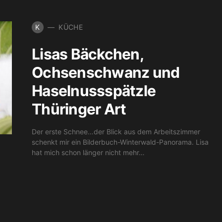
K
KÜCHE
Lisas Bäckchen,
Ochsenschwanz und
Haselnussspätzle
Thüringer Art
Der erste Schnee…der Blick aus dem Arbeitszimmer
schenkt mir ein Bilderbuch-Winterwald-Panorama. Lisa
hat mich schon länger nicht mehr…