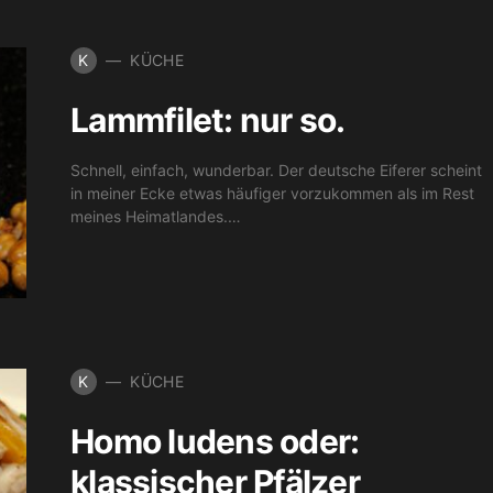
K
KÜCHE
Lammfilet: nur so.
Schnell, einfach, wunderbar. Der deutsche Eiferer scheint
in meiner Ecke etwas häufiger vorzukommen als im Rest
meines Heimatlandes.…
K
KÜCHE
Homo ludens oder:
klassischer Pfälzer