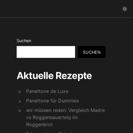
Suchen
SUCHEN
Aktuelle Rezepte
Panettone de Luxe
Panettone für Dummies
wir müssen reden: Vergleich Madre
vs Roggensauerteig im
Roggenbrot