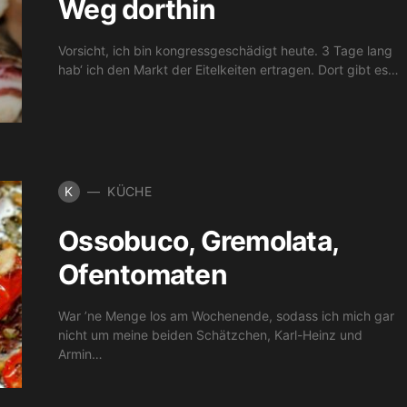
Weg dorthin
Vorsicht, ich bin kongressgeschädigt heute. 3 Tage lang
hab‘ ich den Markt der Eitelkeiten ertragen. Dort gibt es…
K
KÜCHE
Ossobuco, Gremolata,
Ofentomaten
War ’ne Menge los am Wochenende, sodass ich mich gar
nicht um meine beiden Schätzchen, Karl-Heinz und
Armin…