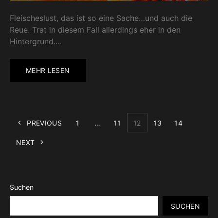
Fleischeslust, das ist so eine Sache…und auch die
Reue. Trat in diesem Fall allerdings eher in den
Hintergrund.…
MEHR LESEN
PREVIOUS
1
…
11
12
13
14
NEXT
Suchen
SUCHEN