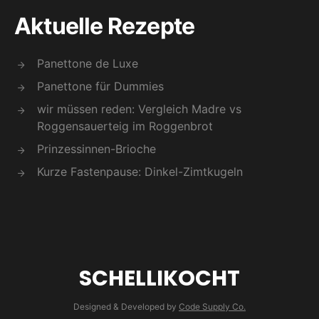
Aktuelle Rezepte
Panettone de Luxe
Panettone für Dummies
wir müssen reden: Vergleich Madre vs
Roggensauerteig im Roggenbrot
Prinzessinnen-Brioche
Kurze Fastenpause: Dinkel-Zimtkugeln
SCHELLIKOCHT
Designed & Developed by
Code Supply Co.