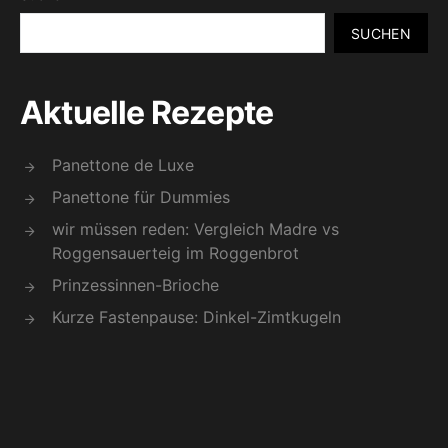
SUCHEN
Aktuelle Rezepte
Panettone de Luxe
Panettone für Dummies
wir müssen reden: Vergleich Madre vs
Roggensauerteig im Roggenbrot
Prinzessinnen-Brioche
Kurze Fastenpause: Dinkel-Zimtkugeln