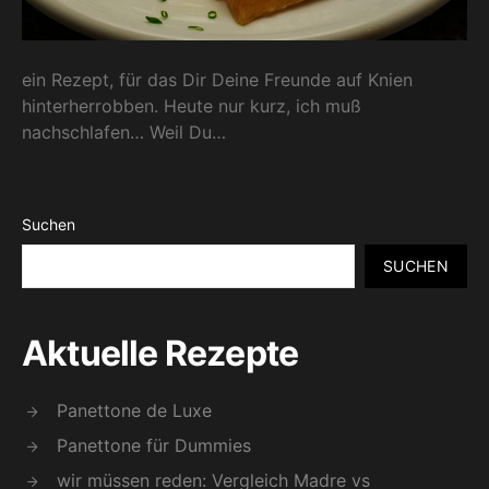
ein Rezept, für das Dir Deine Freunde auf Knien
hinterherrobben. Heute nur kurz, ich muß
nachschlafen… Weil Du…
Suchen
SUCHEN
Aktuelle Rezepte
Panettone de Luxe
Panettone für Dummies
wir müssen reden: Vergleich Madre vs