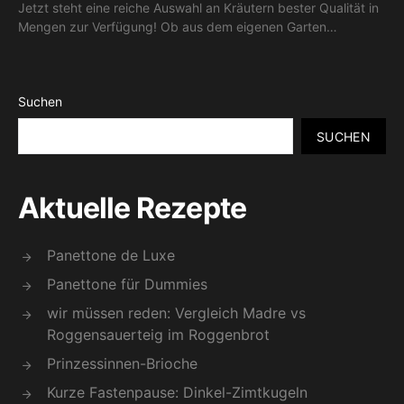
Jetzt steht eine reiche Auswahl an Kräutern bester Qualität in
Mengen zur Verfügung! Ob aus dem eigenen Garten…
Suchen
SUCHEN
Aktuelle Rezepte
Panettone de Luxe
Panettone für Dummies
wir müssen reden: Vergleich Madre vs
Roggensauerteig im Roggenbrot
Prinzessinnen-Brioche
Kurze Fastenpause: Dinkel-Zimtkugeln