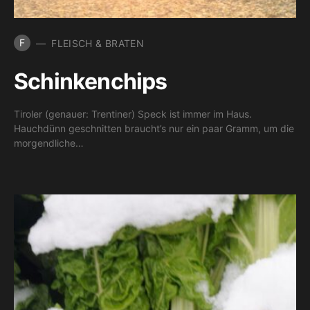
F
FLEISCH & BRATEN
Schinkenchips
Tiroler (genauer: Trentiner) Speck ist immer im Haus.
Hauchdünn geschnitten braucht’s nur ein paar Gramm, um die
morgendliche…