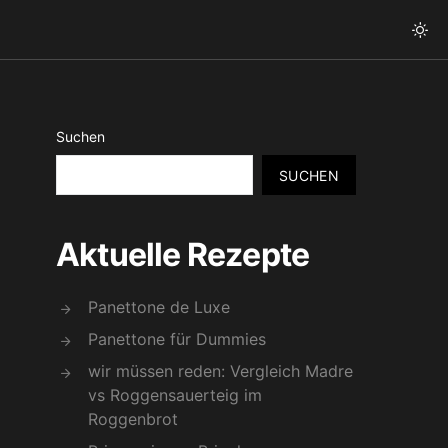
Suchen
SUCHEN
Aktuelle Rezepte
Panettone de Luxe
Panettone für Dummies
wir müssen reden: Vergleich Madre
vs Roggensauerteig im
Roggenbrot