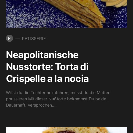
P
PATISSERIE
Neapolitanische
Nusstorte: Torta di
Crispelle a la nocia
Willst du die Tochter heimführen, musst du die Mutter
poussieren Mit dieser Nußtorte bekommst Du beide.
Dauerhaft. Versprochen.…