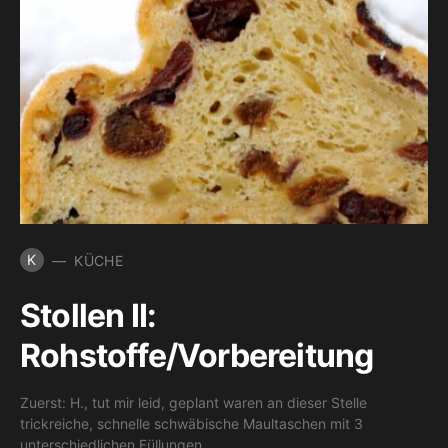
K
KÜCHE
Stollen II:
Rohstoffe/Vorbereitung
Zuerst: H., tut mir leid, geplant waren an dieser Stelle
trickreiche, schnelle schwäbische Maultaschen mit 3
unterschiedlichen Füllungen.…