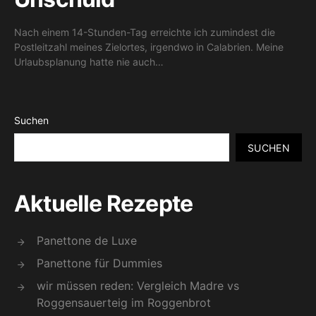
Nach einem 14-Stunden-Tag erreichte ich zumindest die
Postleitzahl meines Zielortes, irgendwo in Calabrien. Meine
Urlaubsplanung hatte nie auch…
Suchen
SUCHEN
Aktuelle Rezepte
Panettone de Luxe
Panettone für Dummies
wir müssen reden: Vergleich Madre vs
Roggensauerteig im Roggenbrot