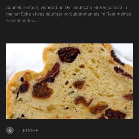
Schnell, einfach, wunderbar. Der deutsche Eiferer scheint in
meiner Ecke etwas häufiger vorzukommen als im Rest meines
Heimatlandes.…
K
KÜCHE