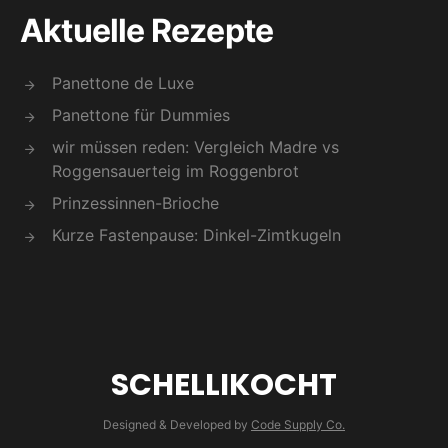
Aktuelle Rezepte
Panettone de Luxe
Panettone für Dummies
wir müssen reden: Vergleich Madre vs
Roggensauerteig im Roggenbrot
Prinzessinnen-Brioche
Kurze Fastenpause: Dinkel-Zimtkugeln
SCHELLIKOCHT
Designed & Developed by
Code Supply Co.