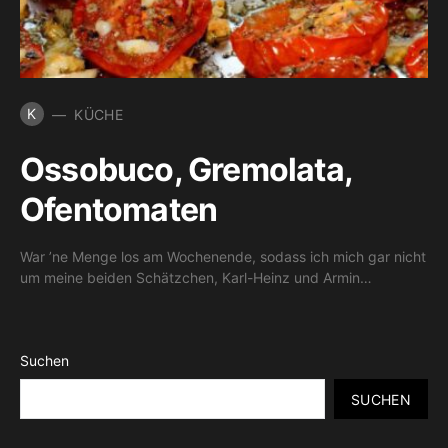
K
KÜCHE
Ossobuco, Gremolata,
Ofentomaten
War ’ne Menge los am Wochenende, sodass ich mich gar nicht
um meine beiden Schätzchen, Karl-Heinz und Armin…
Suchen
SUCHEN