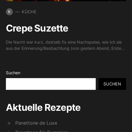
K
KÜCHE
Crepe Suzette
Die Nacht war kurz, deshalb fix eine Nachspeise, wie ich sie
aus der Erinnerung/Beobachtung (von gestern Abend, Erste…
Suchen
SUCHEN
Aktuelle Rezepte
Panettone de Luxe