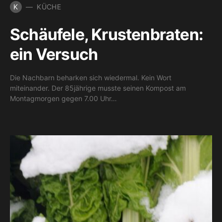
K
KÜCHE
Schäufele, Krustenbraten:
ein Versuch
Die Nachbarn beharken sich wiedermal. Kein Wort
miteinander. Der 85jährige musste seinen Kompost am
Montagmorgen gegen 7.00 Uhr…