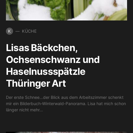
K
KÜCHE
Lisas Bäckchen,
Ochsenschwanz und
Haselnussspätzle
Thüringer Art
Der erste Schnee…der Blick aus dem Arbeitszimmer schenkt
mir ein Bilderbuch-Winterwald-Panorama. Lisa hat mich schon
länger nicht mehr…