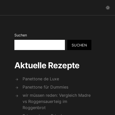
Suchen
SUCHEN
Aktuelle Rezepte
Panettone de Luxe
Panettone für Dummies
wir müssen reden: Vergleich Madre
vs Roggensauerteig im
Roggenbrot