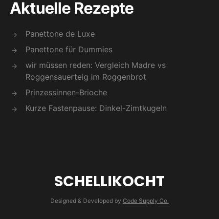
Aktuelle Rezepte
Panettone de Luxe
Panettone für Dummies
wir müssen reden: Vergleich Madre vs
Roggensauerteig im Roggenbrot
Prinzessinnen-Brioche
Kurze Fastenpause: Dinkel-Zimtkugeln
SCHELLIKOCHT
Designed & Developed by
Code Supply Co.