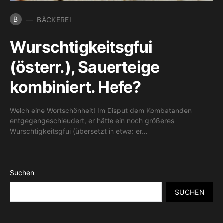
B
BÄCKEREI
Wurschtigkeitsgfui
(österr.), Sauerteige
kombiniert. Hefe?
Welch eine Wortschönheit! Im Disput dem Kombatanden
entgegengeschleudert, er hätte ein noch größeres
Wurschtigkeitsgfui (übersetzt in etwa: er…
Suchen
SUCHEN