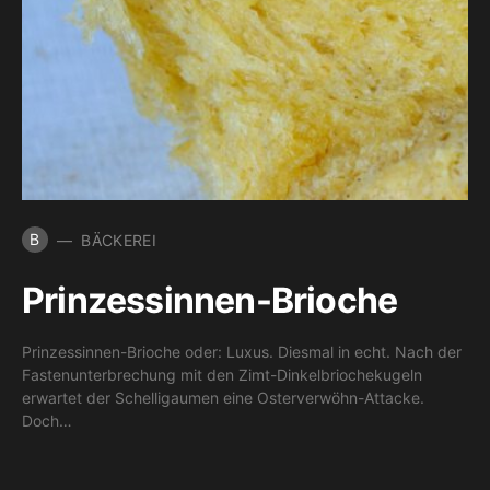
B
BÄCKEREI
Prinzessinnen-Brioche
Prinzessinnen-Brioche oder: Luxus. Diesmal in echt. Nach der
Fastenunterbrechung mit den Zimt-Dinkelbriochekugeln
erwartet der Schelligaumen eine Osterverwöhn-Attacke.
Doch…