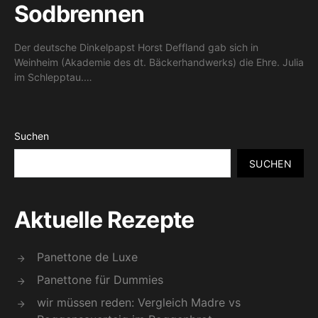
Sodbrennen
Der deutsche Dinkelpapst Horst Deffland gab sich in
Weinheim (Akademie des dt. Bäckerhandwerks) die Ehre. Julia
im Schlepptau.…
Suchen
SUCHEN
Aktuelle Rezepte
Panettone de Luxe
Panettone für Dummies
wir müssen reden: Vergleich Madre vs