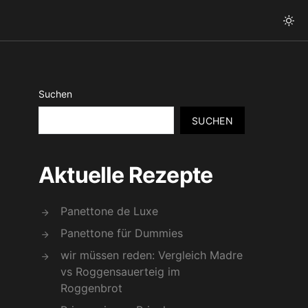
Suchen
SUCHEN
Aktuelle Rezepte
Panettone de Luxe
Panettone für Dummies
wir müssen reden: Vergleich Madre
vs Roggensauerteig im
Roggenbrot