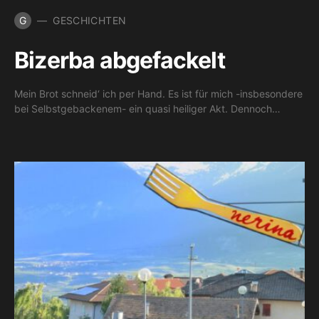
G
GESCHICHTEN
Bizerba abgefackelt
Mein Brot schneid‘ ich per Hand. Es ist für mich -insbesondere
bei Selbstgebackenem- ein quasi heiliger Akt. Dennoch…