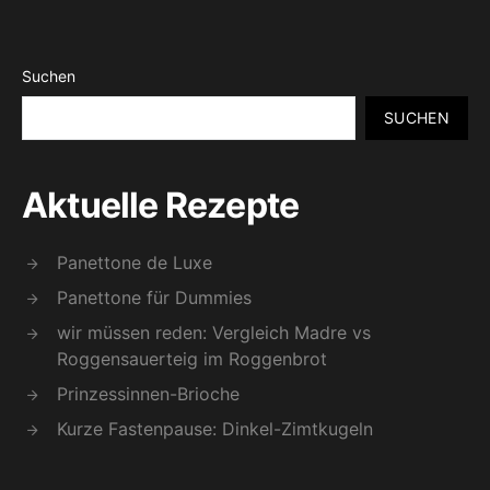
Suchen
SUCHEN
Aktuelle Rezepte
Panettone de Luxe
Panettone für Dummies
wir müssen reden: Vergleich Madre vs
Roggensauerteig im Roggenbrot
Prinzessinnen-Brioche
Kurze Fastenpause: Dinkel-Zimtkugeln