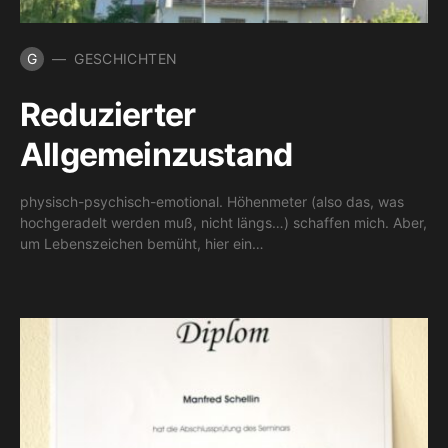
G
GESCHICHTEN
Reduzierter
Allgemeinzustand
physisch-psychisch-emotional. Höhenmeter (also das, was
hochgeradelt werden muß, nicht längs…) schaffen mich. Aber,
um Lebenszeichen bemüht, hier ein…