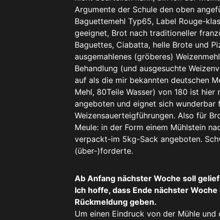
Argumente der Schule den oben angefüh
Baguettemehl Typ65, Label Rouge-klassi
geeignet, Brot nach traditioneller fran
Baguettes, Ciabatta, helle Brote und P
ausgemahlenes (gröberes) Weizenmehl,
Behandlung (und ausgesuchte Weizenva
auf als die mir bekannten deutschen Me
Mehl, 80Teile Wasser) von 180 ist hier 
angeboten und eignet sich wunderbar 
Weizensauerteigführungen. Also für B
Meule: in der Form einem Mühlstein na
verpackt-im 5kg-Sack angeboten. Sch
(über-)forderte.
Ab Anfang nächster Woche soll gelief
Ich hoffe, dass Ende nächster Woche
Rückmeldung geben.
Um einen Eindruck von der Mühle und d