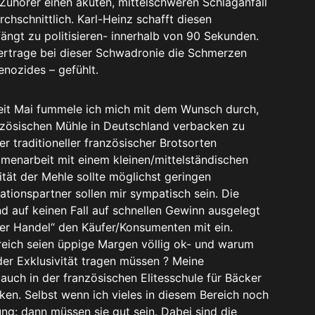
Zuhörer einen akuten, mittelschweren Schlaganfall
rchschnittlich. Karl-Heinz schafft diesen
ängt zu politisieren- innerhalb von 90 Sekunden.
h ertrage bei dieser Schwadronie die Schmerzen
nozides – gefühlt.
it Mai fummele ich mich mit dem Wunsch durch,
nzösischen Mühle in Deutschland verbacken zu
er traditioneller französischer Brotsorten
enarbeit mit einem kleinen/mittelständischen
tät der Mehle sollte möglichst geringen
tionspartner sollen mir sympatisch sein. Die
nd auf keinen Fall auf schnellen Gewinn ausgelegt
airer Handel“ den Käufer/Konsumenten mit ein.
reich seien üppige Margen völlig ok- und warum
der Exklusivität tragen müssen ? Meine
ch in der französischen Elitesschule für Bäcker
ken. Selbst wenn ich vieles in diesem Bereich noch
ung: dann müssen sie gut sein. Dabei sind die