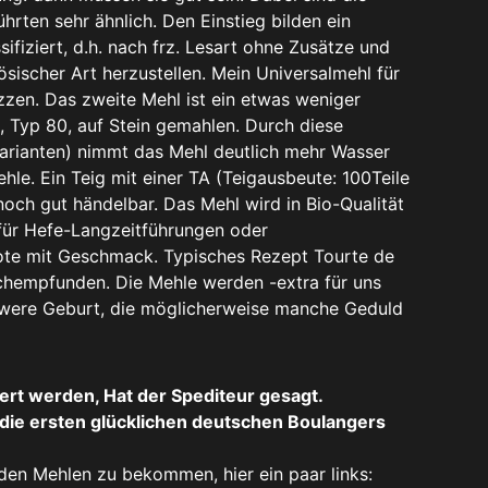
rten sehr ähnlich. Den Einstieg bilden ein
fiziert, d.h. nach frz. Lesart ohne Zusätze und
zösischer Art herzustellen. Mein Universalmehl für
izzen. Das zweite Mehl ist ein etwas weniger
 Typ 80, auf Stein gemahlen. Durch diese
rianten) nimmt das Mehl deutlich mehr Wasser
hle. Ein Teig mit einer TA (Teigausbeute: 100Teile
noch gut händelbar. Das Mehl wird in Bio-Qualität
für Hefe-Langzeitführungen oder
rote mit Geschmack. Typisches Rezept Tourte de
chempfunden. Die Mehle werden -extra für uns
were Geburt, die möglicherweise manche Geduld
ert werden, Hat der Spediteur gesagt.
 die ersten glücklichen deutschen Boulangers
en Mehlen zu bekommen, hier ein paar links: