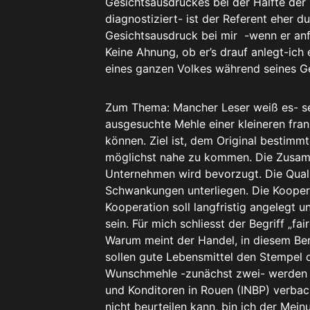
Gesichtsausdruckes bei der Hälfte der 
diagnostiziert- ist der Referent eher du
Gesichtsausdruck bei mir -wenn er anf
Keine Ahnung, ob er’s drauf anlegt-ic
eines ganzen Volkes während seines Ge
Zum Thema: Mancher Leser weiß es- se
ausgesuchte Mehle einer kleineren fra
können. Ziel ist, dem Original bestimmt
möglichst nahe zu kommen. Die Zusamm
Unternehmen wird bevorzugt. Die Quali
Schwankungen unterliegen. Die Koopera
Kooperation soll langfristig angelegt u
sein. Für mich schliesst der Begriff „f
Warum meint der Handel, in diesem Be
sollen gute Lebensmittel den Stempel 
Wunschmehle -zunächst zwei- werden au
und Konditoren in Rouen (INBP) verbac
nicht beurteilen kann, bin ich der Mein