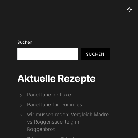
Suchen
SUCHEN
Aktuelle Rezepte
Panettone de Luxe
Panettone für Dummies
wir müssen reden: Vergleich Madre
vs Roggensauerteig im
Roggenbrot