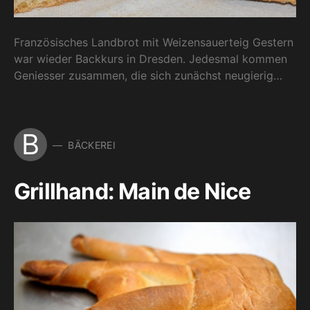
Französisches Landbrot mit Weizensauerteig Gestern
war wieder Backkurs in Dresden. Jedesmal kommen
Geniesser zusammen, die sich zunächst neugierig…
B
BÄCKEREI
Grillhand: Main de Nice