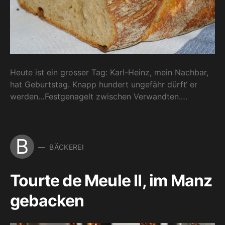
Heute ist ein grosser Tag: Karl-Heinz, mein Nachbar,
hat Geburtstag. Knapp hundert ungefähr dürft‘ er
werden…Festgenagelt zwischen Verwandten.…
B
BÄCKEREI
Tourte de Meule II, im Manz
gebacken