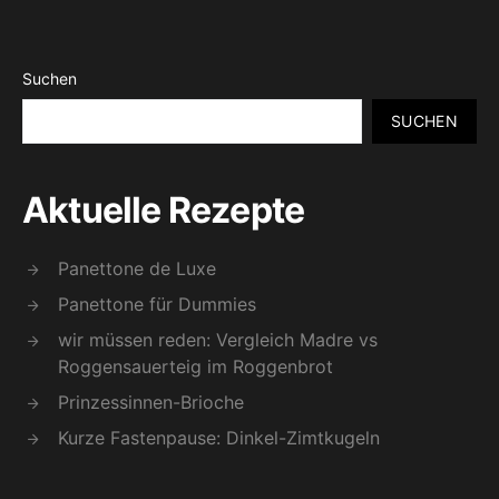
Suchen
SUCHEN
Aktuelle Rezepte
Panettone de Luxe
Panettone für Dummies
wir müssen reden: Vergleich Madre vs
Roggensauerteig im Roggenbrot
Prinzessinnen-Brioche
Kurze Fastenpause: Dinkel-Zimtkugeln