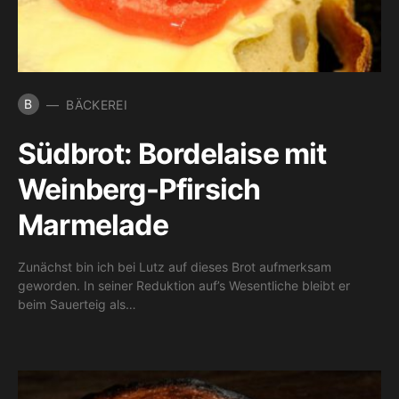
B
BÄCKEREI
Südbrot: Bordelaise mit
Weinberg-Pfirsich
Marmelade
Zunächst bin ich bei Lutz auf dieses Brot aufmerksam
geworden. In seiner Reduktion auf’s Wesentliche bleibt er
beim Sauerteig als…