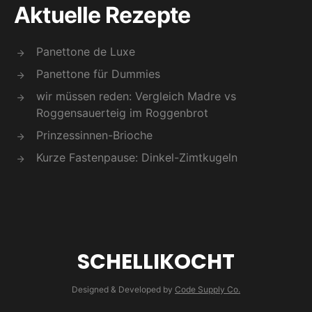
Aktuelle Rezepte
Panettone de Luxe
Panettone für Dummies
wir müssen reden: Vergleich Madre vs
Roggensauerteig im Roggenbrot
Prinzessinnen-Brioche
Kurze Fastenpause: Dinkel-Zimtkugeln
SCHELLIKOCHT
Designed & Developed by
Code Supply Co.