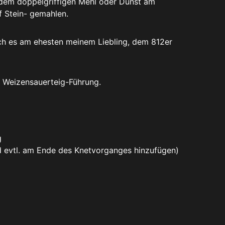
g dem doppelgriffigen Mehl oder Dunst am
f Stein- gemahlen.
ch es am ehesten meinem Liebling, dem 812er
r Weizensauerteig-Führung.
g
 evtl. am Ende des Knetvorganges hinzufügen)