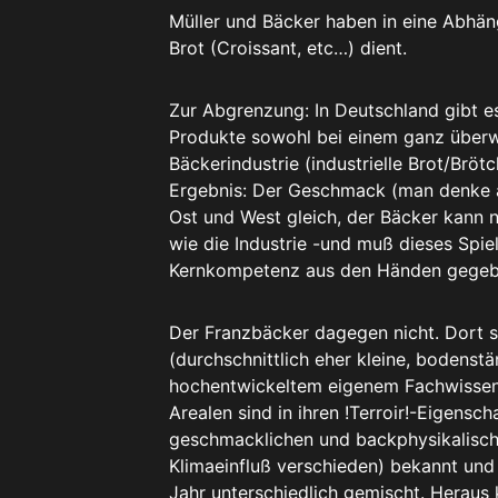
Müller und Bäcker haben in eine Abhän
Brot (Croissant, etc…) dient.
Zur Abgrenzung: In Deutschland gibt es 
Produkte sowohl bei einem ganz überwi
Bäckerindustrie (industrielle Brot/Bröt
Ergebnis: Der Geschmack (man denke an
Ost und West gleich, der Bäcker kann n
wie die Industrie -und muß dieses Spiel
Kernkompetenz aus den Händen gegeb
Der Franzbäcker dagegen nicht. Dort spi
(durchschnittlich eher kleine, bodenst
hochentwickeltem eigenem Fachwissen:
Arealen sind in ihren !Terroir!-Eigensc
geschmacklichen und backphysikalisch
Klimaeinfluß verschieden) bekannt und 
Jahr unterschiedlich gemischt. Heraus