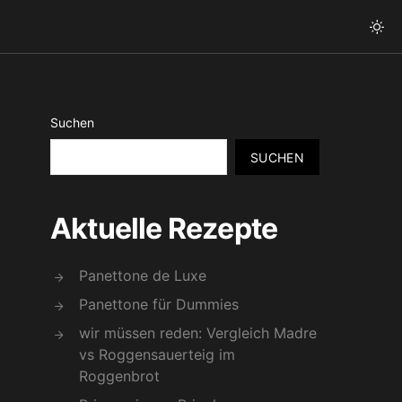
Suchen
SUCHEN
Aktuelle Rezepte
Panettone de Luxe
Panettone für Dummies
wir müssen reden: Vergleich Madre
vs Roggensauerteig im
Roggenbrot