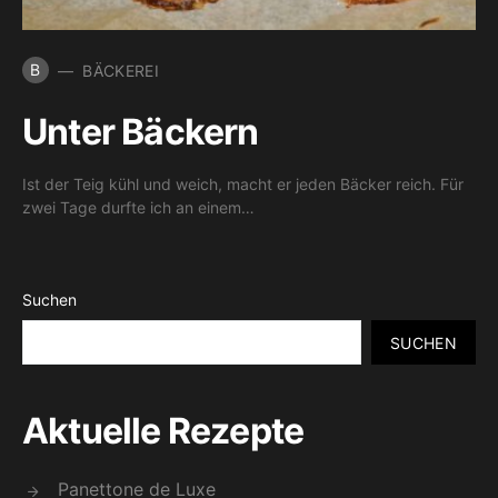
B
BÄCKEREI
Unter Bäckern
Ist der Teig kühl und weich, macht er jeden Bäcker reich. Für
zwei Tage durfte ich an einem…
Suchen
SUCHEN
Aktuelle Rezepte
Panettone de Luxe