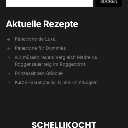
SUCHEN
Aktuelle Rezepte
Panettone de Luxe
Panettone für Dummies
wir müssen reden: Vergleich Madre vs
Roggensauerteig im Roggenbrot
Prinzessinnen-Brioche
Kurze Fastenpause: Dinkel-Zimtkugeln
SCHELLIKOCHT