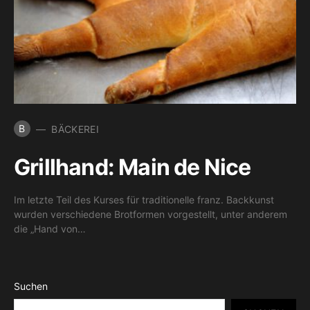
B
BÄCKEREI
Grillhand: Main de Nice
Im letzte Teil des Kurses für traditionelle franz. Backkunst
wurden verschiedene Brotformen vorgestellt, unter anderem
die „Hand von…
Suchen