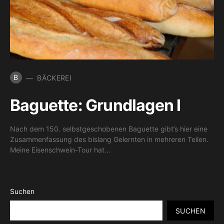
B
BÄCKEREI
Baguette: Grundlagen I
Nach dem 150. selbstgeschobenen Baguette gibt’s hier eine
Zusammenfassung des bislang Gelernten in mehreren Teilen.
Meine Eisenschwein-Tour hat…
Suchen
SUCHEN