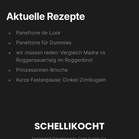
Aktuelle Rezepte
Panettone de Luxe
Panettone für Dummies
wir müssen reden: Vergleich Madre vs
Roggensauerteig im Roggenbrot
Prinzessinnen-Brioche
Kurze Fastenpause: Dinkel-Zimtkugeln
SCHELLIKOCHT
Designed & Developed by
Code Supply Co.