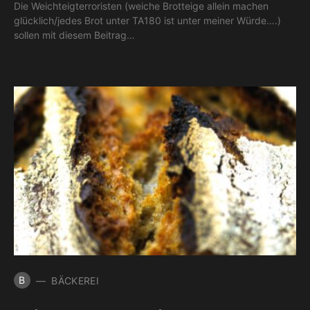
Die Weichteigterroristen (weiche Brotteige allein machen
glücklich/jedes Brot unter TA180 ist unter meiner Würde….)
sollen mit diesem Beitrag…
B
BÄCKEREI