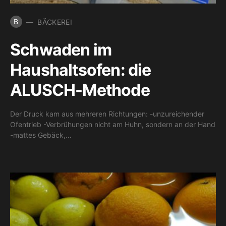
B
BÄCKEREI
Schwaden im
Haushaltsofen: die
ALUSCH-Methode
Der Druck kam aus mehreren Richtungen: -unzureichender
Ofentrieb -Verbrühungen nicht am Huhn, sondern an der Hand
-mattes Gebäck,…