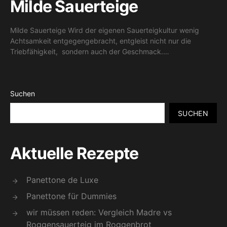
Milde Sauerteige
Milde Sauerteige Wird der eigenen Sauerteigkultur wenig
Achtsamkeit entgegengebracht, entgleist nicht nur die
Triebfähigkeit, sondern auch der Geschmack.…
Suchen
SUCHEN
Aktuelle Rezepte
Panettone de Luxe
Panettone für Dummies
wir müssen reden: Vergleich Madre vs
Roggensauerteig im Roggenbrot