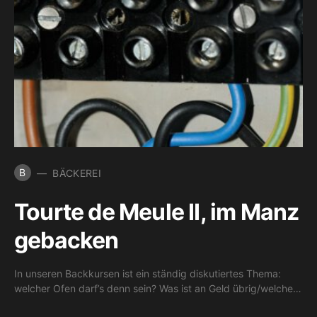
B
BÄCKEREI
Tourte de Meule II, im Manz
gebacken
In unseren Backkursen ist ein ständig diskutiertes Thema:
welcher Ofen darf’s denn sein? Was ist an Geld übrig/welche…