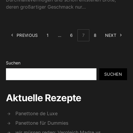
deren großartiger Geschmack nur…
PREVIOUS
1
…
6
7
8
NEXT
Suchen
SUCHEN
Aktuelle Rezepte
Panettone de Luxe
Panettone für Dummies
wir müssen reden: Vergleich Madre vs