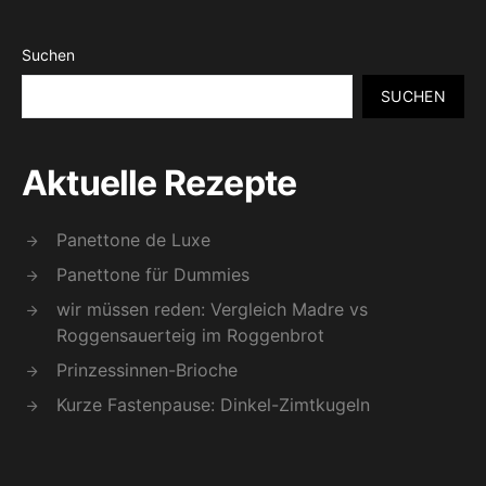
Suchen
SUCHEN
Aktuelle Rezepte
Panettone de Luxe
Panettone für Dummies
wir müssen reden: Vergleich Madre vs
Roggensauerteig im Roggenbrot
Prinzessinnen-Brioche
Kurze Fastenpause: Dinkel-Zimtkugeln