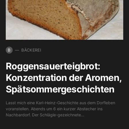
B
BÄCKEREI
Roggensauerteigbrot:
Konzentration der Aromen,
Spätsommergeschichten
Lasst mich eine Karl-Heinz-Geschichte aus dem Dorfleben
voranstellen. Abends um 6 ein kurzer Abstecher ins
Nachbardorf. Der Schlägle-gezeichnete…