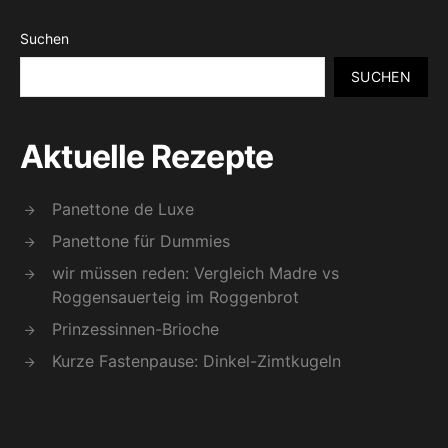
Suchen
SUCHEN
Aktuelle Rezepte
Panettone de Luxe
Panettone für Dummies
wir müssen reden: Vergleich Madre vs
Roggensauerteig im Roggenbrot
Prinzessinnen-Brioche
Kurze Fastenpause: Dinkel-Zimtkugeln